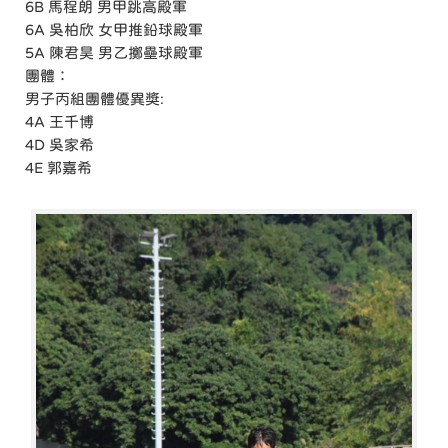
6B 馬程朗 男甲跳高殿軍
6A 吳柏欣 女甲推鉛球殿軍
5A 陳君昊 男乙擲壘球殿軍
團體：
男子丙組團體優異獎:
4A 王千博
4D 吳家希
4E 郭嘉希