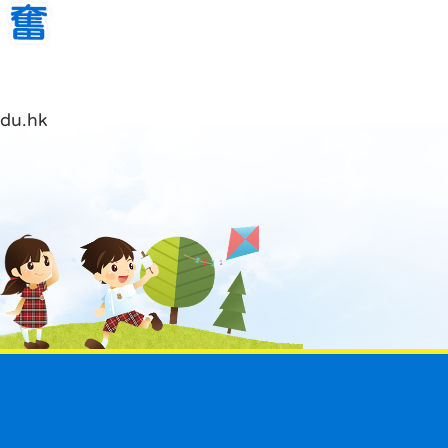
du.hk