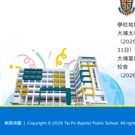
學校地
大埔太
（202
31日）
大埔富
校舍
（20
網頁地圖
| Copyright ©
2026 Tai Po Baptist Public School. A