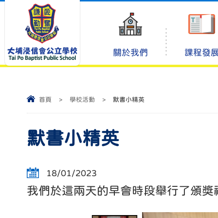
關於我們
課程發
首頁
>
學校活動
>
默書小精英
默書小精英
18/01/2023
我們於這兩天的早會時段舉行了頒獎