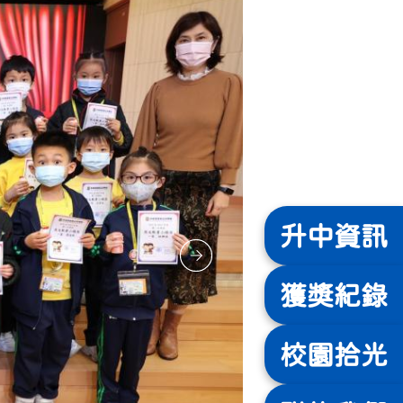
升中
資訊
獲獎
紀錄
校園
拾光