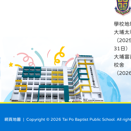
學校地
大埔太
（202
31日）
大埔富
校舍
（20
網頁地圖
| Copyright ©
2026 Tai Po Baptist Public School. A