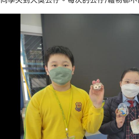
有同學夾到大獎公仔。每次的公仔/禮物都