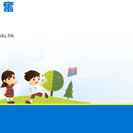
du.hk