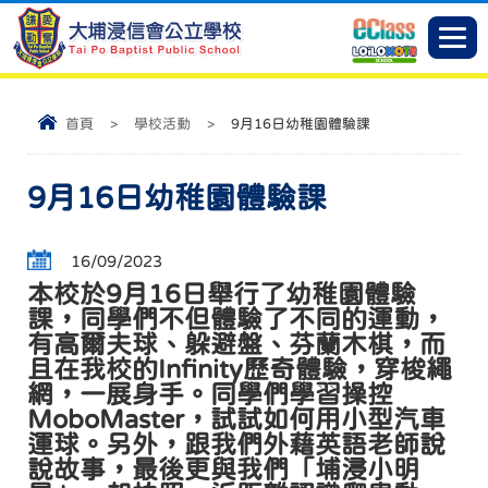
首頁
>
學校活動
>
9月16日幼稚園體驗課
9月16日幼稚園體驗課
16/09/2023
本校於9月16日舉行了幼稚園體驗
課，同學們不但體驗了不同的運動，
有高爾夫球、躲避盤、芬蘭木棋，而
且在我校的Infinity歷奇體驗，穿梭繩
網，一展身手。同學們學習操控
MoboMaster，試試如何用小型汽車
運球。另外，跟我們外藉英語老師說
說故事，最後更與我們「埔浸小明