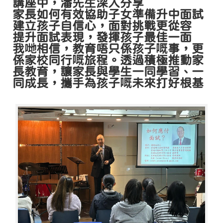
講座中，潘先生深入分享
家長如何有效協助子女準備升中面試
建立孩子自信心，面對挑戰更從容
提升面試表現，發揮孩子最佳一面
我哋相信，教育唔只係孩子嘅事，更
係家校同行嘅旅程。透過積極推動家
長教育，讓家長與學生一同學習、一
同成長，攜手為孩子嘅未來打好根基