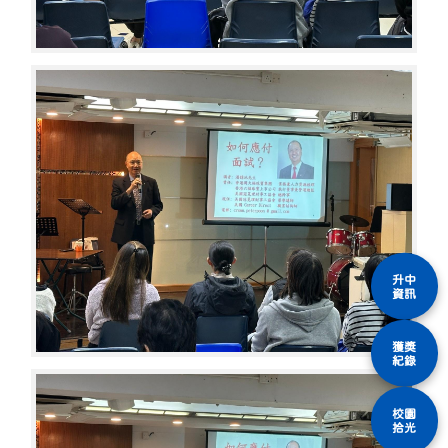
升中
資訊
獲獎
紀錄
校園
拾光