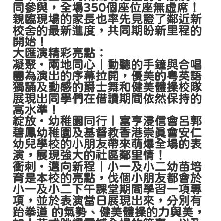
同參與，全場350個座位座無虛席！
親臨現場的家長也率先見證了鄰近新
校舍的最新進度，共同期盼新里程的
開始！
大匯演精彩亮點：
凝聚‧兩地同心｜動聽的手鐘與合唱
團為演出的序幕拉開，優美的粵英語
獨誦及動感的爵士舞和健美體操校隊
展現出同學們在借讀期間依然保持的
高水準！
綻放‧幼稚園同行｜富亨浸信會呂郭
碧鳳幼稚園及基督教香港崇真會安仁
幼兒學校的小朋友帶來萌爆全場的表
演，展現強大的社區鄰里情！
衝刺‧邁向新程｜小一及小二幼苗培
育是本校的亮點，伐個小朋友都會於
小一及小二下午課堂期間學習一項專
項，並於表演當日展現出來，分別有
跆拳道 的氣勢、健美體操的力與美，