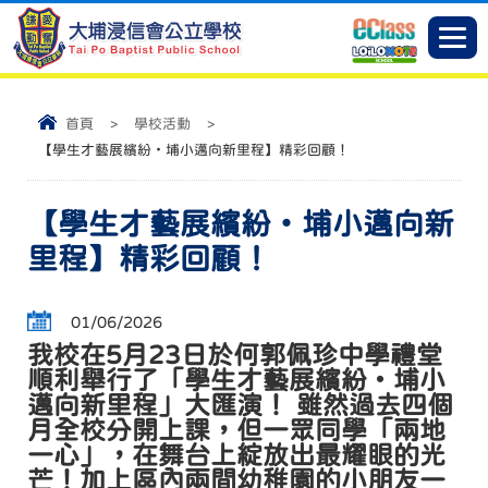
首頁
>
學校活動
>
【學生才藝展繽紛‧埔小邁向新里程】精彩回顧！
【學生才藝展繽紛‧埔小邁向新
里程】精彩回顧！
01/06/2026
我校在5月23日於何郭佩珍中學禮堂
順利舉行了「學生才藝展繽紛‧埔小
邁向新里程」大匯演！ 雖然過去四個
月全校分開上課，但一眾同學「兩地
一心」，在舞台上綻放出最耀眼的光
芒！加上區內兩間幼稚園的小朋友一