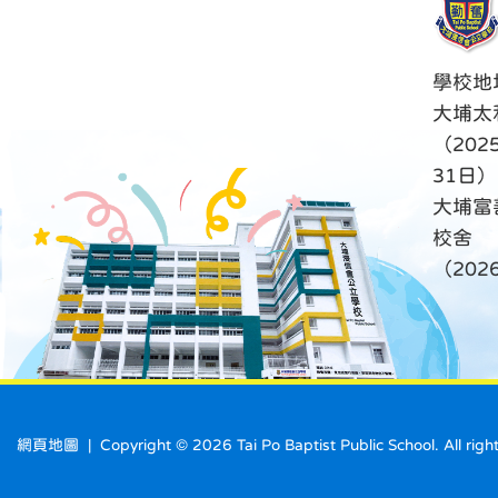
學校地
大埔太
（202
31日）
大埔富
校舍
（20
網頁地圖
| Copyright ©
2026 Tai Po Baptist Public School. A