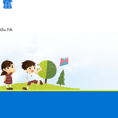
du.hk