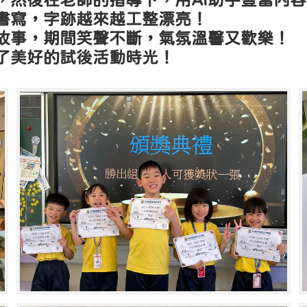
，然後在老師的指導下，用AI助手豐富內
書寫，字跡越來越工整漂亮！
故事，期間笑聲不斷，氣氛溫馨又歡樂！
了美好的試後活動時光！