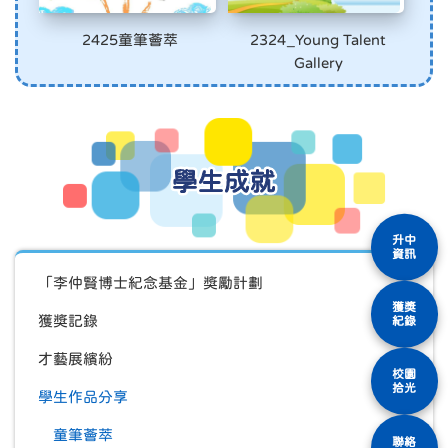
2425童筆薈萃
2324_Young Talent
Gallery
學生成就
升中
資訊
「李仲賢博士紀念基金」獎勵計劃
獲獎
獲獎記錄
紀錄
才藝展繽紛
校園
拾光
學生作品分享
童筆薈萃
聯絡