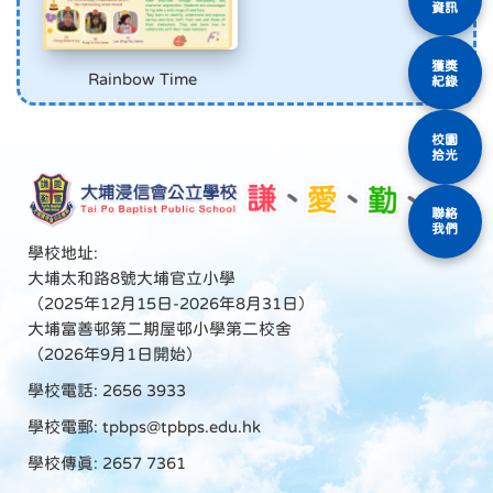
資訊
獲獎
Rainbow Time
紀錄
校園
拾光
聯絡
我們
學校地址:
大埔太和路8號大埔官立小學
（2025年12月15日-2026年8月31日）
大埔富善邨第二期屋邨小學第二校舍
（2026年9月1日開始）
學校電話: 2656 3933
學校電郵:
tpbps@tpbps.edu.hk
學校傳真: 2657 7361