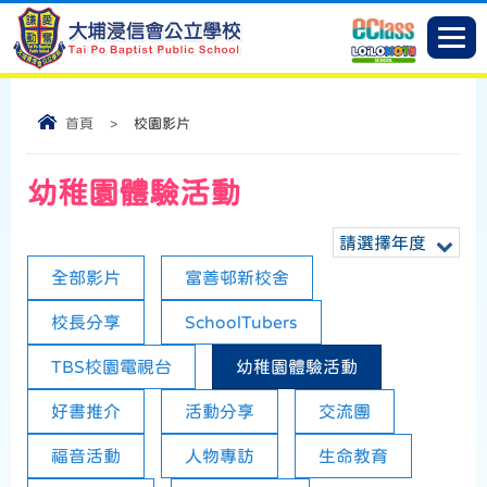
首頁
>
校園影片
幼稚園體驗活動
請選擇年度
全部影片
富善邨新校舍
校長分享
SchoolTubers
TBS校園電視台
幼稚園體驗活動
好書推介
活動分享
交流團
福音活動
人物專訪
生命教育