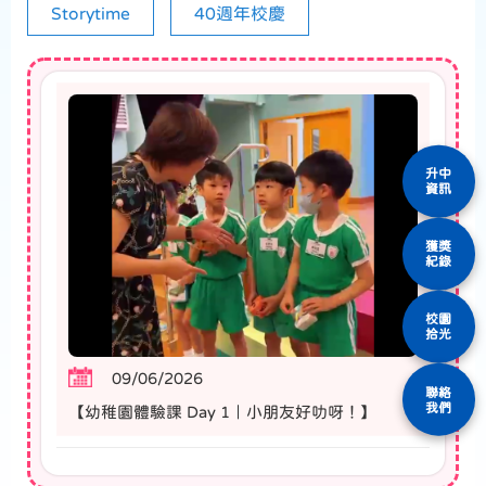
Storytime
40週年校慶
升中
資訊
獲獎
紀錄
校園
拾光
09/06/2026
聯絡
我們
【幼稚園體驗課 Day 1｜小朋友好叻呀！】