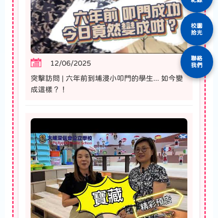
校園
拾光
聯絡
12/06/2025
我們
突擊訪問 | 六年前到埔浸小叩門的學生... 如今變
成這樣？！