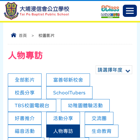
首頁
>
校園影片
人物專訪
請選擇年度
全部影片
富善邨新校舍
校長分享
SchoolTubers
TBS校園電視台
幼稚園體驗活動
好書推介
活動分享
交流團
福音活動
人物專訪
生命教育