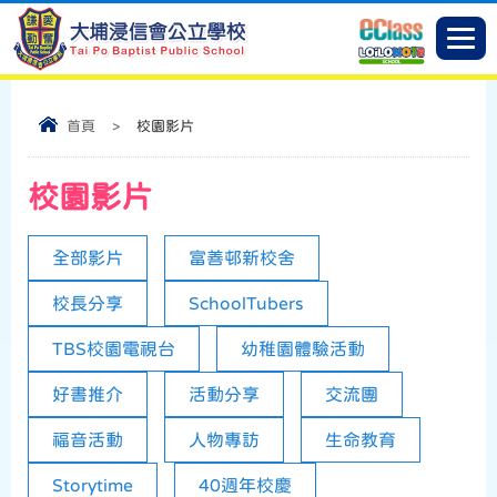
首頁
>
校園影片
校園影片
全部影片
富善邨新校舍
校長分享
SchoolTubers
TBS校園電視台
幼稚園體驗活動
好書推介
活動分享
交流團
福音活動
人物專訪
生命教育
Storytime
40週年校慶