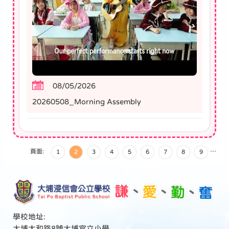
08/05/2026
20260508_Morning Assembly
頁面:
…
1
2
3
4
5
6
7
8
9
學校地址:
大埔太和路8號大埔官立小學