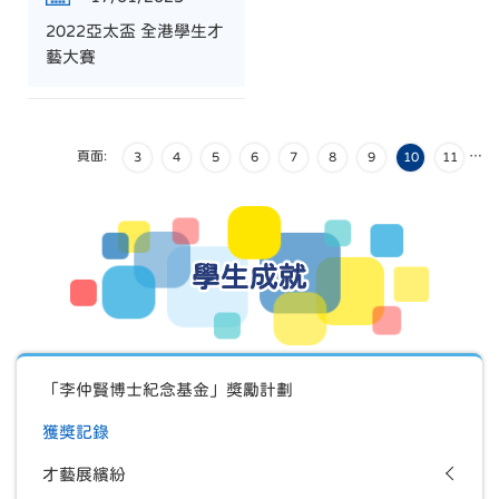
2022亞太盃 全港學生才
藝大賽
頁面:
…
3
4
5
6
7
8
9
10
11
學生成就
「李仲賢博士紀念基金」獎勵計劃
獲獎記錄
才藝展繽紛