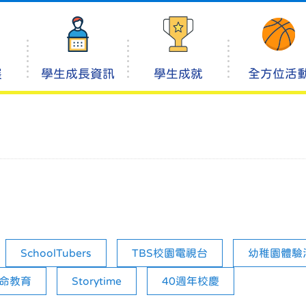
展
學生成長資訊
學生成就
全方位活
SchoolTubers
TBS校園電視台
幼稚園體驗
命教育
Storytime
40週年校慶