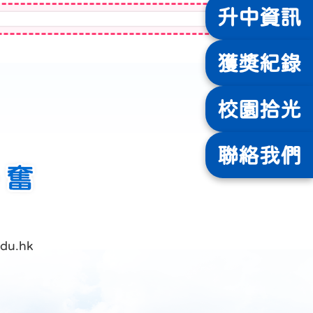
升中
資訊
獲獎
紀錄
校園
拾光
聯絡
我們
du.hk