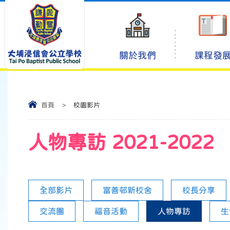
關於我們
課程發
首頁
>
校園影片
人物專訪 2021-2022
全部影片
富善邨新校舍
校長分享
交流團
福音活動
人物專訪
生