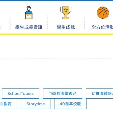
展
學生成長資訊
學生成就
全方位活
SchoolTubers
TBS校園電視台
幼稚園體驗
命教育
Storytime
40週年校慶