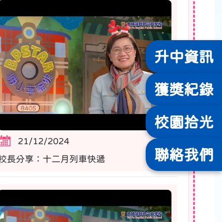
升中
資訊
獲獎
紀錄
校園
拾光
21/12/2024
聯絡
我們
校長分享：十二月列車快遞