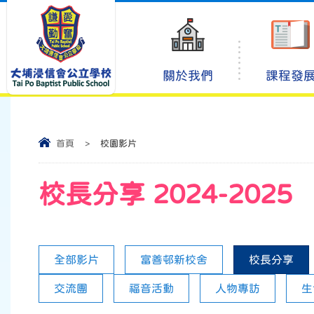
關於我們
課程發
首頁
>
校園影片
校長分享 2024-2025
全部影片
富善邨新校舍
校長分享
交流團
福音活動
人物專訪
生