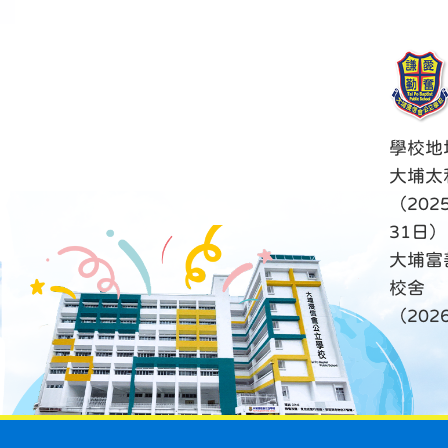
學校地
大埔太
（202
31日）
大埔富
校舍
（20