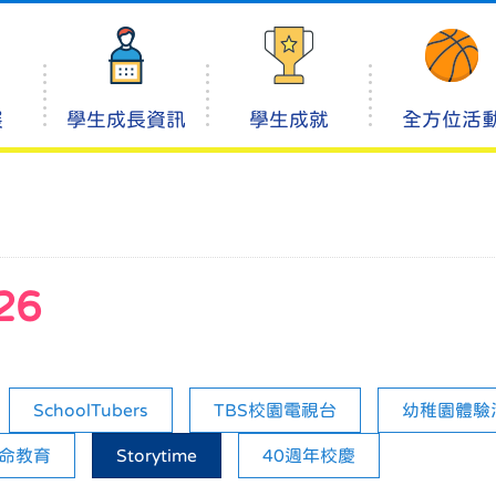
展
學生成長資訊
學生成就
全方位活
26
SchoolTubers
TBS校園電視台
幼稚園體驗
命教育
Storytime
40週年校慶