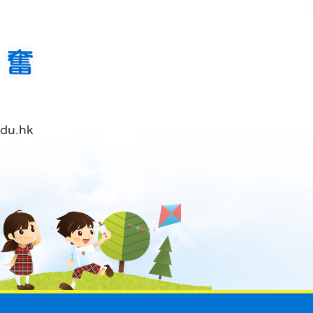
du.hk