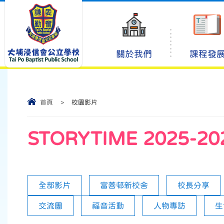
關於我們
課程發
首頁
>
校園影片
STORYTIME 2025-20
全部影片
富善邨新校舍
校長分享
交流團
福音活動
人物專訪
生