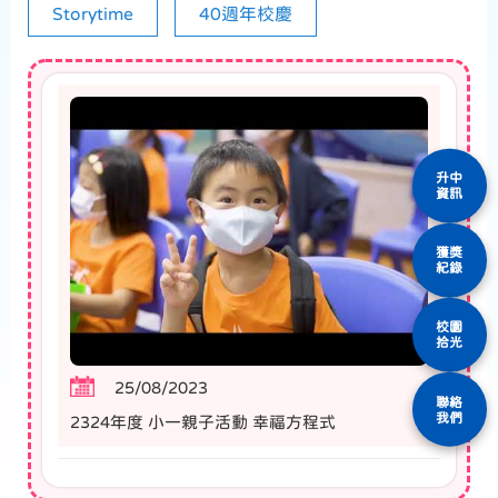
Storytime
40週年校慶
升中
資訊
獲獎
紀錄
校園
拾光
25/08/2023
聯絡
我們
2324年度 小一親子活動 幸福方程式