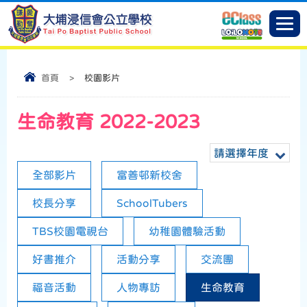
首頁
>
校園影片
生命教育 2022-2023
請選擇年度
全部影片
富善邨新校舍
校長分享
SchoolTubers
TBS校園電視台
幼稚園體驗活動
好書推介
活動分享
交流團
福音活動
人物專訪
生命教育