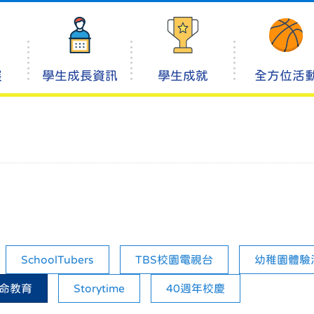
展
學生成長資訊
學生成就
全方位活
SchoolTubers
TBS校園電視台
幼稚園體驗
命教育
Storytime
40週年校慶