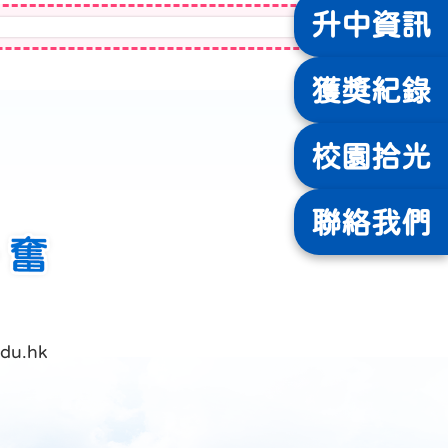
升中
資訊
獲獎
紀錄
校園
拾光
聯絡
我們
du.hk