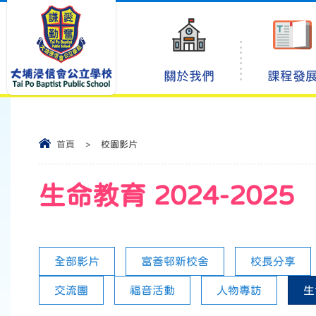
關於我們
課程發
首頁
>
校園影片
生命教育 2024-2025
全部影片
富善邨新校舍
校長分享
交流團
福音活動
人物專訪
生