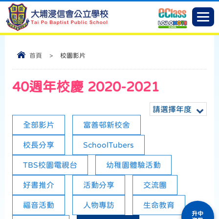
首頁
>
校園影片
40週年校慶 2020-2021
請選擇年度
全部影片
富善邨新校舍
校長分享
SchoolTubers
TBS校園電視台
幼稚園體驗活動
好書推介
活動分享
交流團
福音活動
人物專訪
生命教育
升中