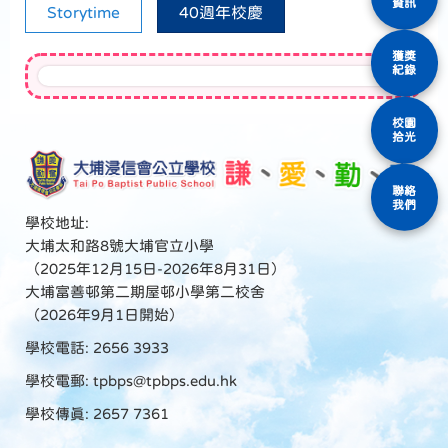
資訊
Storytime
40週年校慶
獲獎
紀錄
校園
拾光
聯絡
我們
學校地址:
大埔太和路8號大埔官立小學
（2025年12月15日-2026年8月31日）
大埔富善邨第二期屋邨小學第二校舍
（2026年9月1日開始）
學校電話: 2656 3933
學校電郵:
tpbps@tpbps.edu.hk
學校傳真: 2657 7361