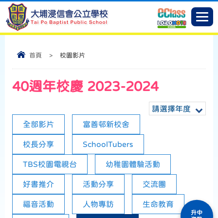
首頁
>
校園影片
40週年校慶 2023-2024
請選擇年度
全部影片
富善邨新校舍
校長分享
SchoolTubers
TBS校園電視台
幼稚園體驗活動
好書推介
活動分享
交流團
福音活動
人物專訪
生命教育
升中