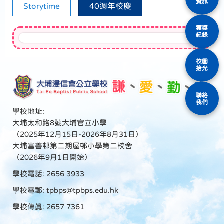
資訊
Storytime
40週年校慶
獲獎
紀錄
校園
拾光
聯絡
我們
學校地址:
大埔太和路8號大埔官立小學
（2025年12月15日-2026年8月31日）
大埔富善邨第二期屋邨小學第二校舍
（2026年9月1日開始）
學校電話: 2656 3933
學校電郵:
tpbps@tpbps.edu.hk
學校傳真: 2657 7361