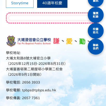
資訊
Storytime
40週年校慶
獲獎
紀錄
校園
拾光
聯絡
我們
學校地址:
大埔太和路8號大埔官立小學
（2025年12月15日-2026年8月31日）
大埔富善邨第二期屋邨小學第二校舍
（2026年9月1日開始）
學校電話: 2656 3933
學校電郵:
tpbps@tpbps.edu.hk
學校傳真: 2657 7361