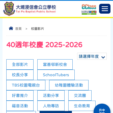
首頁
>
校園影片
40週年校慶 2025-2026
請選擇年度
全部影片
富善邨新校舍
校長分享
SchoolTubers
TBS校園電視台
幼稚園體驗活動
好書推介
活動分享
交流團
福音活動
人物專訪
生命教育
升中