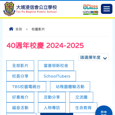
首頁
>
校園影片
40週年校慶 2024-2025
請選擇年度
全部影片
富善邨新校舍
校長分享
SchoolTubers
TBS校園電視台
幼稚園體驗活動
好書推介
活動分享
交流團
福音活動
人物專訪
生命教育
升中