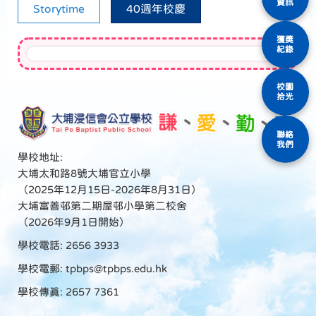
資訊
Storytime
40週年校慶
獲獎
紀錄
校園
拾光
聯絡
我們
學校地址:
大埔太和路8號大埔官立小學
（2025年12月15日-2026年8月31日）
大埔富善邨第二期屋邨小學第二校舍
（2026年9月1日開始）
學校電話: 2656 3933
學校電郵:
tpbps@tpbps.edu.hk
學校傳真: 2657 7361