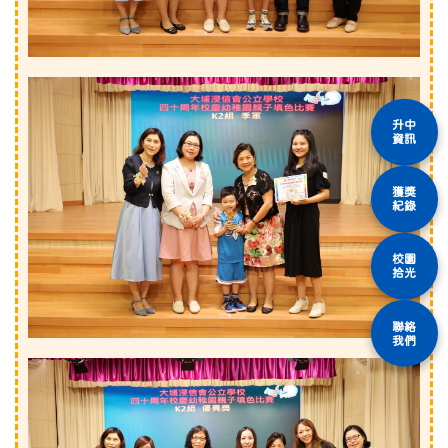
升中
資訊
獲獎
紀錄
校園
拾光
聯絡
我們