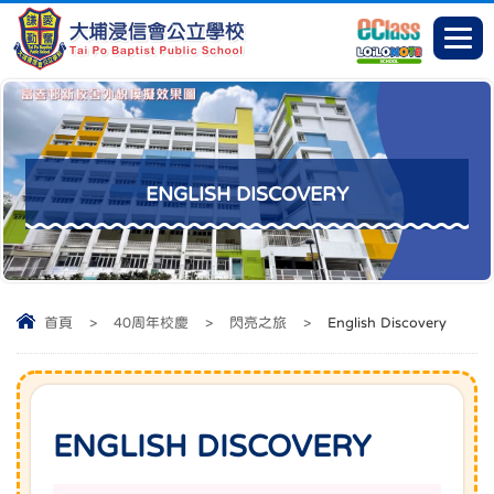
ENGLISH DISCOVERY
首頁
>
40周年校慶
>
閃亮之旅
>
English Discovery
ENGLISH DISCOVERY