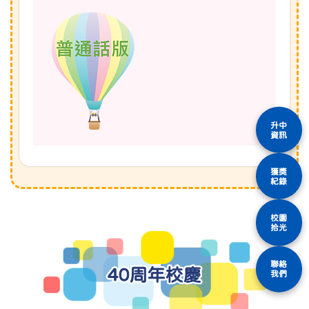
升中
資訊
獲獎
紀錄
校園
拾光
聯絡
40周年校慶
我們