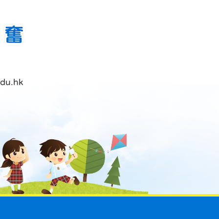
du.hk