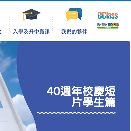
動
入學及升中資訊
我們的夥伴
40週年校慶短
片學生篇