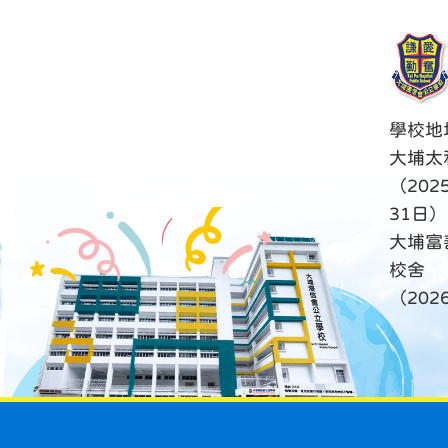
學校地
大埔太
（202
31日）
大埔富
校舍
（20