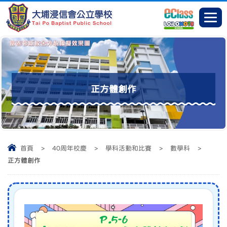
正方體創作
首頁
>
40周年校慶
>
學科活動和比賽
>
數學科
>
正方體創作